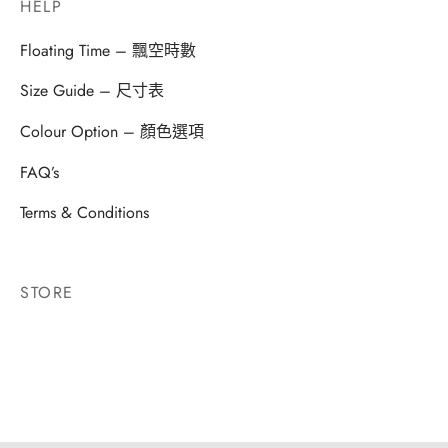
HELP
Floating Time – 飄空時數
Size Guide – 尺寸表
Colour Option – 顏色選項
FAQ’s
Terms & Conditions
STORE