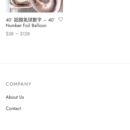
40′ 鋁膜氣球數字 – 40′
Number Foil Balloon
–
$
38
$
128
COMPANY
About Us
Contact