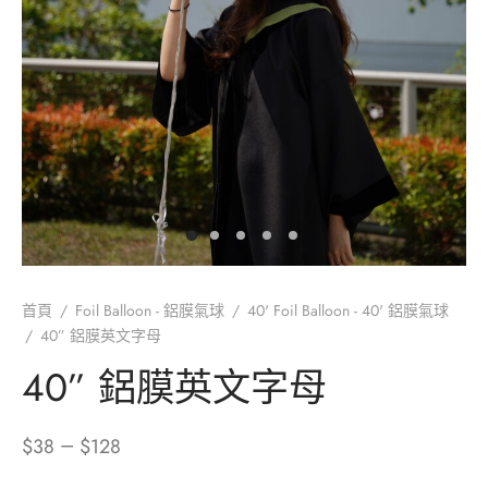
iage Proposal – 求婚
Your Wedding – 您們的婚禮
Foil Balloon – 40′ 鋁膜氣球
aic Balloon Stand – 馬賽克座地氣球
Her Bridal Shower – 她的告別單身派對
l Balloon – 鋁膜氣球
Your Baby’s 100 Days – 孩子們的百日宴
essories – 氣球配件
Your Gender Reveal – 孩子們的性別揭曉
oon Gift Box – 氣球禮盒
arewell Party – 歡送會
ntine’s Day Special – 情人節限定
oon Characters – 卡通主題
首頁
/
Foil Balloon - 鋁膜氣球
/
40' Foil Balloon - 40' 鋁膜氣球
/
40” 鋁膜英文字母
40” 鋁膜英文字母
–
$
38
$
128