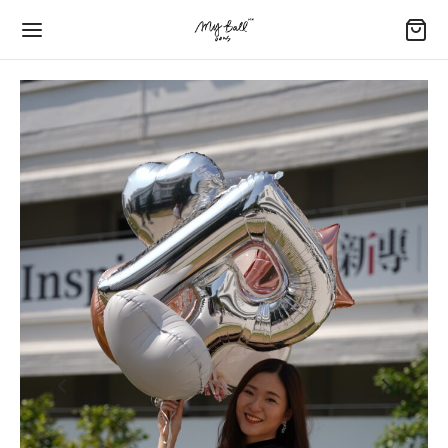
字:
Back
Back
Back
Back
Back
LOON GUIDE
IUM BALLOON BOUQUET
IUM BALLOONS BUNDLE – 氦氣球束
L BALLOON – 鋁膜氣球
 FOIL BALLOON – 40′ 鋁膜氣球
ating Time – 飄空時數
um Balloons Bundle – 氦氣球束
our Birthday – 您的生日
Foil Balloon – 16′ 鋁膜氣球
Foil Number Balloon – 40′ 鋁膜數字氣球
e Guide – 尺寸表
Their Opening – 商店及品牌開業
Your Anniversary – 您們的記念日
py Mother’s Day – 母親萬歲
Foil Alphabet Balloon – 40′ 鋁膜字母氣球
our Option – 顏色選項
ycation – 酒店房間佈置
Your Graduation – 您的畢業禮
Foil Balloon – 18’鋁膜氣球