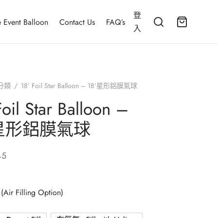
登
 Event Balloon
Contact Us
FAQ’s
入
分類
/
18’ Foil Star Balloon – 18’星形鋁膜氣球
Foil Star Balloon –
’星形鋁膜氣球
45
r Filling Option)