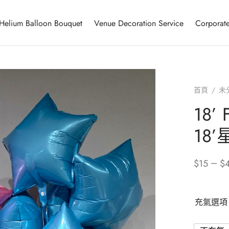
Helium Balloon Bouquet
Venue Decoration Service
Corporate
首頁
/
未
18’ 
18
–
$
15
$
充氣選項 (Ai