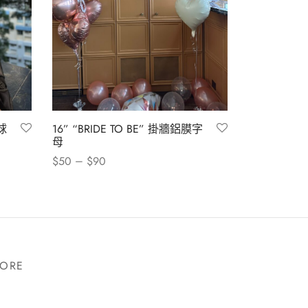
球
16” “BRIDE TO BE” 掛牆鋁膜字
母
–
$
50
$
90
此
選擇規格
產
品
有
多
TORE
種
款