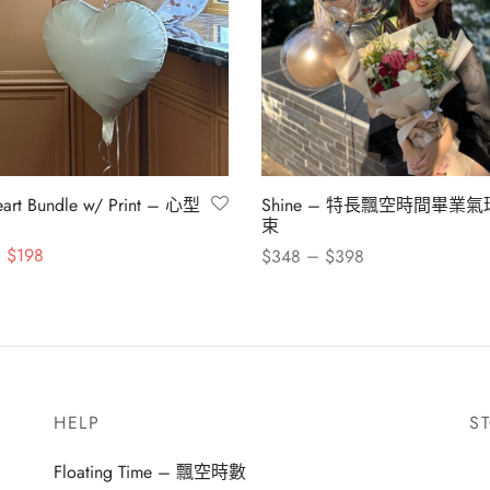
eart Bundle w/ Print – 心型
Shine – 特長飄空時間畢業氣
束
原始價
目前價
$
198
–
$
348
$
398
格：
格：
此
購物車
選擇規格
$218。
$198。
產
品
有
多
HELP
S
種
款
Floating Time – 飄空時數