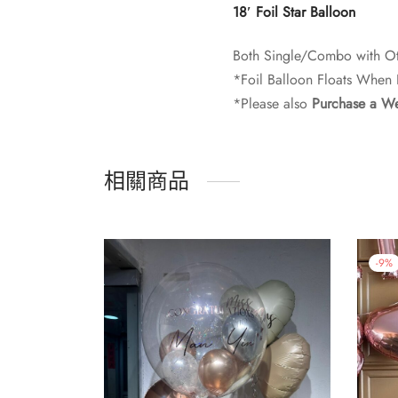
18′ Foil Star Balloon
Both Single/Combo with Ot
*Foil Balloon Floats When I
*Please also
Purchase a We
相關商品
-
9
%