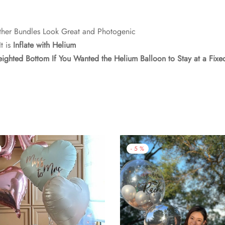
her Bundles Look Great and Photogenic
t is
Inflate with Helium
ighted Bottom If You Wanted the Helium Balloon to Stay at a Fixe
-
5
%