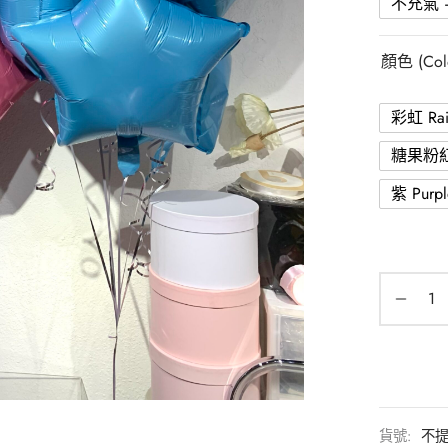
不充氣 – 
顏色 (Col
彩虹 Rai
糖果粉紅 
紫 Purpl
貨號:
不