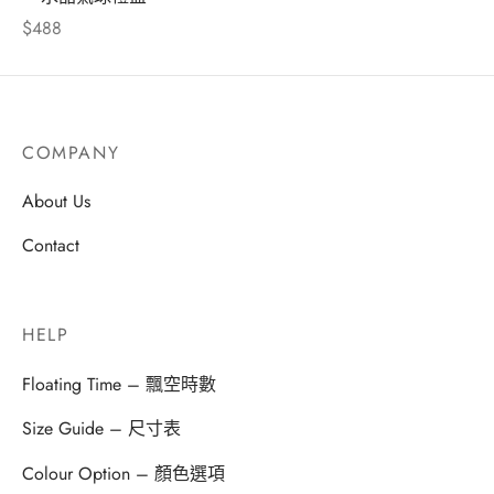
$
488
COMPANY
About Us
Contact
HELP
Floating Time – 飄空時數
Size Guide – 尺寸表
Colour Option – 顏色選項