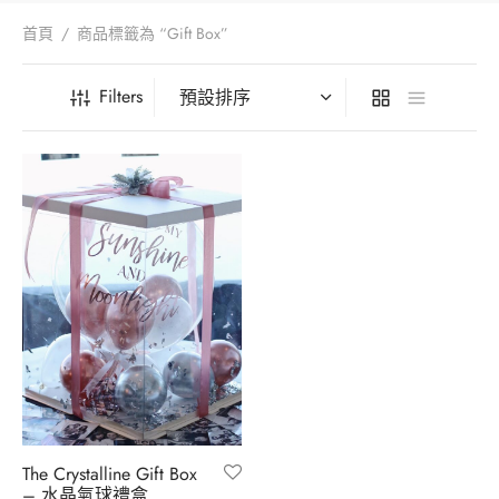
iage Proposal – 求婚
Your Wedding – 您們的婚禮
Foil Balloon – 40′ 鋁膜氣球
首頁
/
商品標籤為 “Gift Box”
aic Balloon Stand – 馬賽克座地氣球
Her Bridal Shower – 她的告別單身派對
Filters
l Balloon – 鋁膜氣球
Your Baby’s 100 Days – 孩子們的百日宴
essories – 氣球配件
Your Gender Reveal – 孩子們的性別揭曉
oon Gift Box – 氣球禮盒
arewell Party – 歡送會
ntine’s Day Special – 情人節限定
oon Characters – 卡通主題
The Crystalline Gift Box
– 水晶氣球禮盒