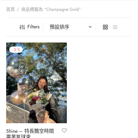
iage Proposal – 求婚
Your Wedding – 您們的婚禮
Foil Balloon – 40′ 鋁膜氣球
首頁
/
商品標籤為 “Champagne Gold”
aic Balloon Stand – 馬賽克座地氣球
Her Bridal Shower – 她的告別單身派對
Filters
l Balloon – 鋁膜氣球
Your Baby’s 100 Days – 孩子們的百日宴
essories – 氣球配件
Your Gender Reveal – 孩子們的性別揭曉
-
5
%
oon Gift Box – 氣球禮盒
arewell Party – 歡送會
ntine’s Day Special – 情人節限定
oon Characters – 卡通主題
Shine – 特長飄空時間
畢業氣球束