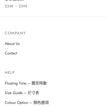
–
$
348
$
398
COMPANY
About Us
Contact
HELP
Floating Time – 飄空時數
Size Guide – 尺寸表
Colour Option – 顏色選項