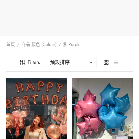
iage Proposal – 求婚
Your Wedding – 您們的婚禮
Foil Balloon – 40′ 鋁膜氣球
aic Balloon Stand – 馬賽克座地氣球
Her Bridal Shower – 她的告別單身派對
l Balloon – 鋁膜氣球
Your Baby’s 100 Days – 孩子們的百日宴
首頁
/
商品 顏色 (Colour)
/
紫 Purple
essories – 氣球配件
Your Gender Reveal – 孩子們的性別揭曉
Filters
oon Gift Box – 氣球禮盒
arewell Party – 歡送會
ntine’s Day Special – 情人節限定
oon Characters – 卡通主題