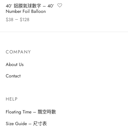
40′ 鋁膜氣球數字 – 40′
Number Foil Balloon
–
$
38
$
128
COMPANY
About Us
Contact
HELP
Floating Time – 飄空時數
Size Guide – 尺寸表