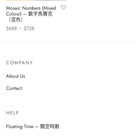
Mosaic Numbers (Mixed
Colour) – 數字馬賽克
（混色）
–
$
688
$
728
COMPANY
About Us
Contact
HELP
Floating Time – 飄空時數