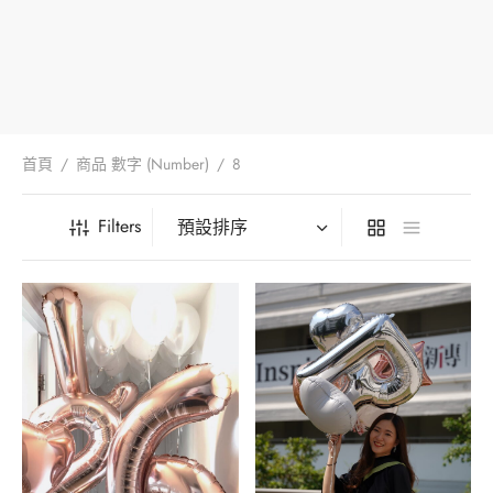
iage Proposal – 求婚
Your Wedding – 您們的婚禮
Foil Balloon – 40′ 鋁膜氣球
aic Balloon Stand – 馬賽克座地氣球
Her Bridal Shower – 她的告別單身派對
l Balloon – 鋁膜氣球
Your Baby’s 100 Days – 孩子們的百日宴
首頁
/
商品 數字 (Number)
/
8
essories – 氣球配件
Your Gender Reveal – 孩子們的性別揭曉
Filters
oon Gift Box – 氣球禮盒
arewell Party – 歡送會
ntine’s Day Special – 情人節限定
oon Characters – 卡通主題